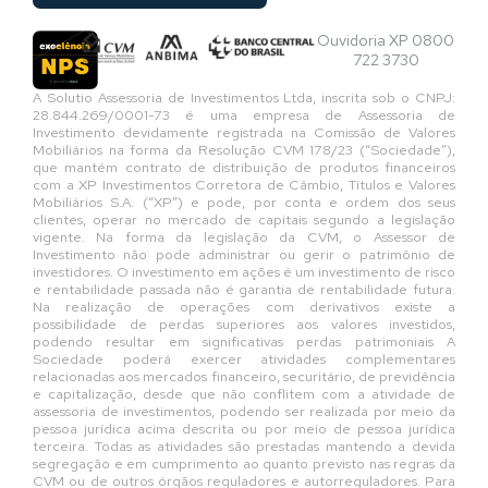
Ouvidoria XP 0800
722 3730
A Solutio Assessoria de Investimentos Ltda, inscrita sob o CNPJ:
28.844.269/0001-73 é uma empresa de Assessoria de
Investimento devidamente registrada na Comissão de Valores
Mobiliários na forma da Resolução CVM 178/23 (“Sociedade”),
que mantém contrato de distribuição de produtos financeiros
com a XP Investimentos Corretora de Câmbio, Títulos e Valores
Mobiliários S.A. (“XP”) e pode, por conta e ordem dos seus
clientes, operar no mercado de capitais segundo a legislação
vigente. Na forma da legislação da CVM, o Assessor de
Investimento não pode administrar ou gerir o patrimônio de
investidores. O investimento em ações é um investimento de risco
e rentabilidade passada não é garantia de rentabilidade futura.
Na realização de operações com derivativos existe a
possibilidade de perdas superiores aos valores investidos,
podendo resultar em significativas perdas patrimoniais A
Sociedade poderá exercer atividades complementares
relacionadas aos mercados financeiro, securitário, de previdência
e capitalização, desde que não conflitem com a atividade de
assessoria de investimentos, podendo ser realizada por meio da
pessoa jurídica acima descrita ou por meio de pessoa jurídica
terceira. Todas as atividades são prestadas mantendo a devida
segregação e em cumprimento ao quanto previsto nas regras da
CVM ou de outros órgãos reguladores e autorreguladores. Para