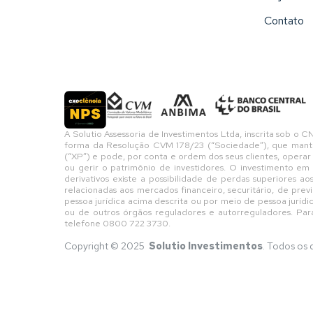
Contato
A Solutio Assessoria de Investimentos Ltda, inscrita sob 
forma da Resolução CVM 178/23 (“Sociedade”), que mantém 
(“XP”) e pode, por conta e ordem dos seus clientes, operar
ou gerir o patrimônio de investidores. O investimento em
derivativos existe a possibilidade de perdas superiores a
relacionadas aos mercados financeiro, securitário, de pre
pessoa jurídica acima descrita ou por meio de pessoa jurí
ou de outros órgãos reguladores e autorreguladores. Par
telefone 0800 722 3730.
Copyright © 2025
Solutio Investimentos
. Todos os 