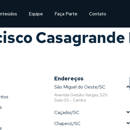
nteúdos
Equipe
Faça Parte
Contato
cisco Casagrande
Endereços
São Miguel do Oeste/SC
Avenida Getúlio Vargas, 520
ntos
Sala 03 – Centro
s
Caçador/SC
Chapecó/SC
e