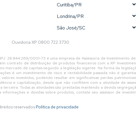
Curitiba/PR
Londrina/PR
São José/SC
Ouvidoria XP 0800 722 3730
o CNPJ: 28.844.269/0001-73 é uma empresa de Assessoria de Investimento de
contrato de distribuição de produtos financeiros com a XP Investimento
 no mercado de capitais segundo a legislação vigente. Na forma da legisla
 ações é um investimento de risco e rentabilidade passada não é garanti
os valores investidos, podendo resultar em significativas perdas patrimo
vidência e capitalização, desde que não conflitem com a atividade de asse
dica terceira. Todas as atividades são prestadas mantendo a devida segreg
a informações e dúvidas sobre produtos, contate seu assessor de investi
direitos reservados.
Política de privacidade