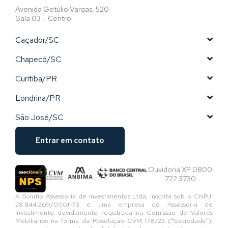
Avenida Getúlio Vargas, 520
Sala 03 – Centro
Caçador/SC
Chapecó/SC
Curitiba/PR
Londrina/PR
São José/SC
Entrar em contato
Ouvidoria XP 0800
722 3730
A Solutio Assessoria de Investimentos Ltda, inscrita sob o CNPJ:
28.844.269/0001-73 é uma empresa de Assessoria de
Investimento devidamente registrada na Comissão de Valores
Mobiliários na forma da Resolução CVM 178/23 (“Sociedade”),