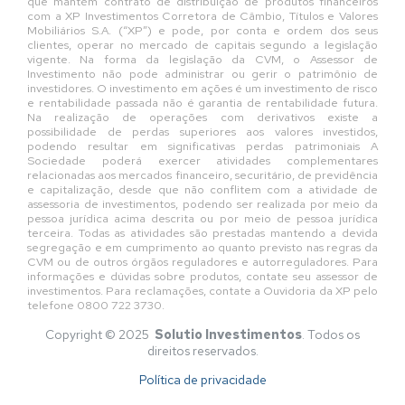
que mantém contrato de distribuição de produtos financeiros
com a XP Investimentos Corretora de Câmbio, Títulos e Valores
Mobiliários S.A. (“XP”) e pode, por conta e ordem dos seus
clientes, operar no mercado de capitais segundo a legislação
vigente. Na forma da legislação da CVM, o Assessor de
Investimento não pode administrar ou gerir o patrimônio de
investidores. O investimento em ações é um investimento de risco
e rentabilidade passada não é garantia de rentabilidade futura.
Na realização de operações com derivativos existe a
possibilidade de perdas superiores aos valores investidos,
podendo resultar em significativas perdas patrimoniais A
Sociedade poderá exercer atividades complementares
relacionadas aos mercados financeiro, securitário, de previdência
e capitalização, desde que não conflitem com a atividade de
assessoria de investimentos, podendo ser realizada por meio da
pessoa jurídica acima descrita ou por meio de pessoa jurídica
terceira. Todas as atividades são prestadas mantendo a devida
segregação e em cumprimento ao quanto previsto nas regras da
CVM ou de outros órgãos reguladores e autorreguladores. Para
informações e dúvidas sobre produtos, contate seu assessor de
investimentos. Para reclamações, contate a Ouvidoria da XP pelo
telefone 0800 722 3730.
Copyright © 2025
Solutio Investimentos
. Todos os
direitos reservados.
Política de privacidade