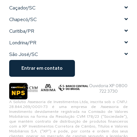
Caçador/SC
Chapecó/SC
Curitiba/PR
Londrina/PR
São José/SC
Entrar em contato
Ouvidoria XP 0800
722 3730
A Solutio Assessoria de Investimentos Ltda, inscrita sob o CNPJ:
28.844.269/0001-73 é uma empresa de Assessoria de
Investimento devidamente registrada na Comissão de Valores
Mobiliários na forma da Resolução CVM 178/23 (“Sociedade”),
que mantém contrato de distribuição de produtos financeiros
com a XP Investimentos Corretora de Câmbio, Títulos e Valores
Mobiliários S.A. (“XP”) e pode, por conta e ordem dos seus
clientes, operar no mercado de capitais segundo a legislação