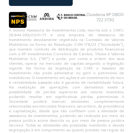
Ouvidoria XP 0800
722 3730
A Solutio Assessoria de Investimentos Ltda, inscrita sob o CNPJ:
28.844.269/0001-73 é uma empresa de Assessoria de
Investimento devidamente registrada na Comissão de Valores
Mobiliários na forma da Resolução CVM 178/23 (“Sociedade”),
que mantém contrato de distribuição de produtos financeiros
com a XP Investimentos Corretora de Câmbio, Títulos e Valores
Mobiliários S.A. (“XP”) e pode, por conta e ordem dos seus
clientes, operar no mercado de capitais segundo a legislação
vigente. Na forma da legislação da CVM, o Assessor de
Investimento não pode administrar ou gerir o patrimônio de
investidores. O investimento em ações é um investimento de risco
e rentabilidade passada não é garantia de rentabilidade futura.
Na realização de operações com derivativos existe a
possibilidade de perdas superiores aos valores investidos,
podendo resultar em significativas perdas patrimoniais A
Sociedade poderá exercer atividades complementares
relacionadas aos mercados financeiro, securitário, de previdência
e capitalização, desde que não conflitem com a atividade de
assessoria de investimentos, podendo ser realizada por meio da
pessoa jurídica acima descrita ou por meio de pessoa jurídica
terceira. Todas as atividades são prestadas mantendo a devida
segregação e em cumprimento ao quanto previsto nas regras da