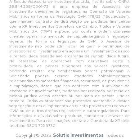
A Solutio Assessoria de Investimentos Ltda, inscrita sob o CNPJ:
28.844.269/0001-73 é uma empresa de Assessoria de
Investimento devidamente registrada na Comissão de Valores
Mobiliários na forma da Resolução CVM 178/23 (“Sociedade”),
que mantém contrato de distribuição de produtos financeiros
com a XP Investimentos Corretora de Câmbio, Títulos e Valores
Mobiliários S.A. (“XP”) e pode, por conta e ordem dos seus
clientes, operar no mercado de capitais segundo a legislação
vigente. Na forma da legislação da CVM, o Assessor de
Investimento não pode administrar ou gerir o patrimônio de
investidores. O investimento em ações é um investimento de risco
e rentabilidade passada não é garantia de rentabilidade futura.
Na realização de operações com derivativos existe a
possibilidade de perdas superiores aos valores investidos,
podendo resultar em significativas perdas patrimoniais A
Sociedade poderá exercer atividades complementares
relacionadas aos mercados financeiro, securitário, de previdência
e capitalização, desde que não conflitem com a atividade de
assessoria de investimentos, podendo ser realizada por meio da
pessoa jurídica acima descrita ou por meio de pessoa jurídica
terceira. Todas as atividades são prestadas mantendo a devida
segregação e em cumprimento ao quanto previsto nas regras da
CVM ou de outros órgãos reguladores e autorreguladores. Para
informações e dúvidas sobre produtos, contate seu assessor de
investimentos. Para reclamações, contate a Ouvidoria da XP pelo
telefone 0800 722 3730.
Copyright © 2025
Solutio Investimentos
. Todos os